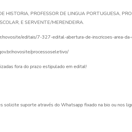
E HISTORIA, PROFESSOR DE LINGUA PORTUGUESA, PROF
SCOLAR, E SERVENTE/MERENDEIRA.
.br/novosite/editais/7-327-edital-abertura-de-inscricoes-area-
.gov.br/novosite/processoseletivo/
izadas fora do prazo estipulado em edital!
ões solicite suporte através do Whatsapp fixado na bio ou nos 