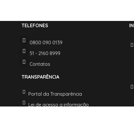
TELEFONES
I
0800 090 0139
51 - 2160 8999
Contatos
TRANSPARÊNCIA
Portal da Transparência
Lei de acesso a informação
LGPD e Politica de Privacidade
t © 2022 Desenvolvido pelo Departamento de TI. Todos os direitos re