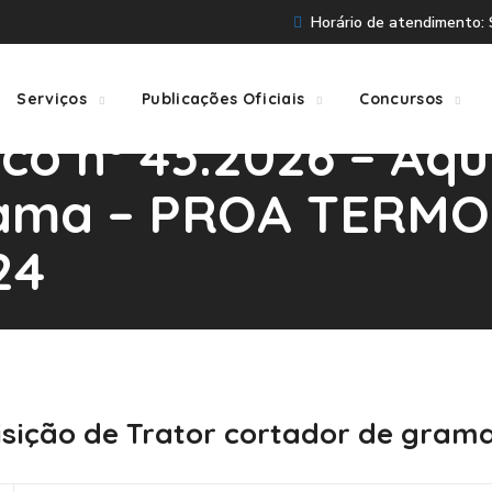
Horário de atendimento: S
Serviços
Publicações Oficiais
Concursos
co nº 43.2026 – Aqu
rama – PROA TERM
24
 43.2026 – Aquisição De Trator Cortador De Grama – P
quisição de Trator cortador de gr