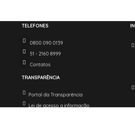
TELEFONES
I
0800 090 0139
51 - 2160 8999
Contatos
TRANSPARÊNCIA
Portal da Transparência
Lei de acesso a informação
LGPD e Politica de Privacidade
t © 2022 Desenvolvido pelo Departamento de TI. Todos os direitos re