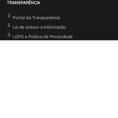
TRANSPARÊNCIA
Portal da Transparência
Lei de acesso a informação
LGPD e Politica de Privacidade
INFORMAÇÕES
Horários de atendimento:
De segunda a sexta:
das 08h às 11h30
e as 13h30 às 17h
R. Nossa Senhora dos Navegantes, 442 -
Centro -
Palmares do Sul/RS.