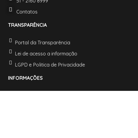
51 - 2160 8999
Contatos
TRANSPARÊNCIA
Portal da Transparência
Lei de acesso a informação
LGPD e Politica de Privacidade
INFORMAÇÕES
Horários de atendimento:
De segunda a sexta:
das 08h às 11h30
e as 13h30 às 17h