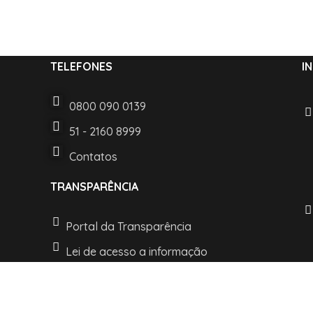
TELEFONES
I
0800 090 0139
51 - 2160 8999
Contatos
TRANSPARÊNCIA
Portal da Transparência
Lei de acesso a informação
LGPD e Politica de Privacidade
t © 2022 Desenvolvido pelo Departamento de TI. Todos os direitos re