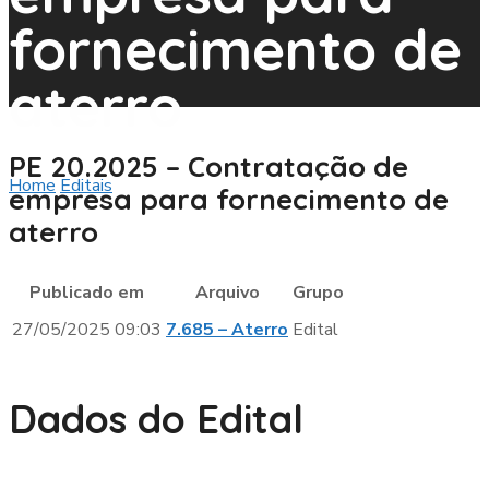
fornecimento de
aterro
PE 20.2025 – Contratação de
Home
Editais
PE 20.2025 – Contratação de empresa para
empresa para fornecimento de
fornecimento de aterro
aterro
Publicado em
Arquivo
Grupo
27/05/2025 09:03
7.685 – Aterro
Edital
Dados do Edital