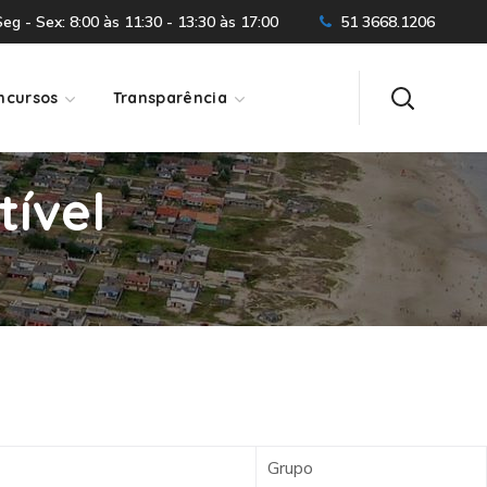
g - Sex: 8:00 às 11:30 - 13:30 às 17:00
51 3668.1206
ncursos
Transparência
tível
Grupo