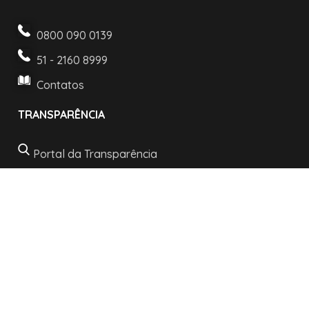
0800 090 0139
51 - 2160 8999
Contatos
TRANSPARÊNCIA
Portal da Transparência
Lei de acesso a informação
LGPD e Politica de Privacidade
INFORMAÇÕES
Horários de atendimento:
De segunda a sexta: