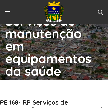
PE 168- RP
Serviços de
manutenção
em
equipamentos
da saúde
Home
Editais
PE 168- RP Serviços De
Manutenção Em Equipamentos Da Saúde
PE 168- RP Serviços de