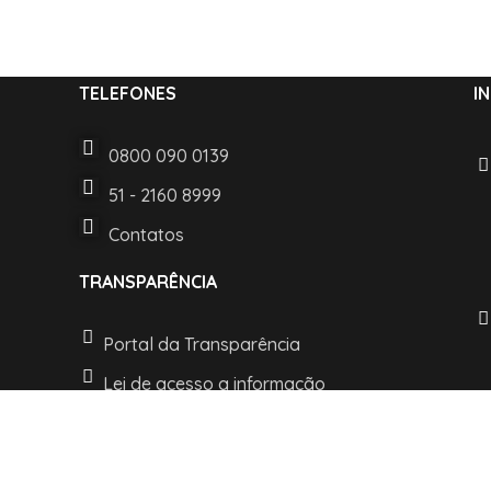
TELEFONES
I
0800 090 0139
51 - 2160 8999
Contatos
TRANSPARÊNCIA
Portal da Transparência
Lei de acesso a informação
LGPD e Politica de Privacidade
t © 2022 Desenvolvido pelo Departamento de TI. Todos os direitos re