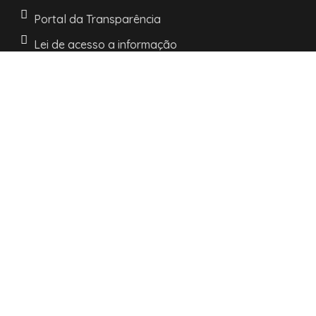
Portal da Transparência
Lei de acesso a informação
LGPD e Politica de Privacidade
INFORMAÇÕES
Horários de atendimento:
De segunda a sexta:
das 08h às 11h30
e as 13h30 às 17h
R. Nossa Senhora dos Navegantes, 442 -
Centro -
Palmares do Sul/RS.
CEP: 95540-000