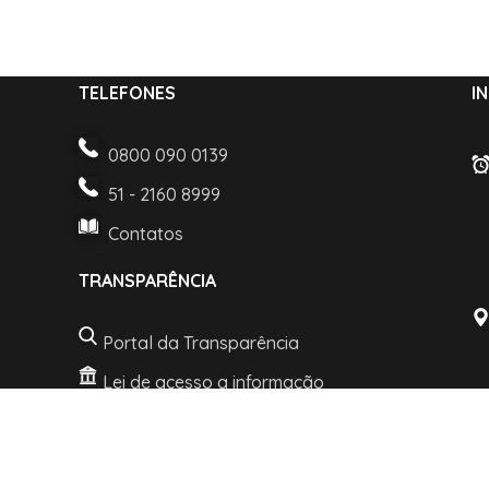
TELEFONES
I
0800 090 0139
51 - 2160 8999
Contatos
TRANSPARÊNCIA
Portal da Transparência
Lei de acesso a informação
LGPD e Politica de Privacidade
t © 2022 Desenvolvido pelo Departamento de TI. Todos os direitos re