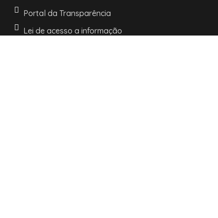
Portal da Transparência
Lei de acesso a informação
LGPD e Politica de Privacidade
INFORMAÇÕES
Horários de atendimento:
De segunda a sexta:
das 08h às 11h30
e as 13h30 às 17h
R. Nossa Senhora dos Navegantes, 442 -
Centro -
Palmares do Sul/RS.
CEP: 95540-000