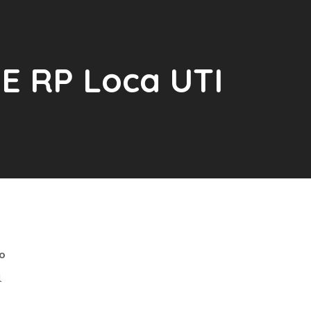
PE RP Loca UTI
o
l