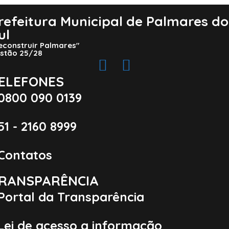
refeitura Municipal de Palmares do
ul
econstruir Palmares"
stão 25/28
ELEFONES
0800 090 0139
51 - 2160 8999
Contatos
RANSPARÊNCIA
Portal da Transparência
Lei de acesso a informação