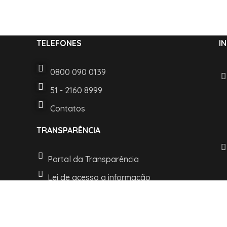
TELEFONES
I
0800 090 0139
51 - 2160 8999
Contatos
TRANSPARÊNCIA
Portal da Transparência
Lei de acesso a informação
LGPD e Politica de Privacidade
t © 2022 Desenvolvido pelo Departamento de TI. Todos os direitos re