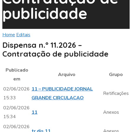
publicidade
Home
Editais
Dispensa n.º 11.2026 – Contratação de
publicidade
Dispensa n.º 11.2026 –
Contratação de publicidade
Publicado
Arquivo
Grupo
em
02/06/2026
11 – PUBLICIDADE JORNAL
Retificações
15:33
GRANDE CIRCULACAO
02/06/2026
11
Anexos
15:34
02/06/2026
tr dis 11
Anexos