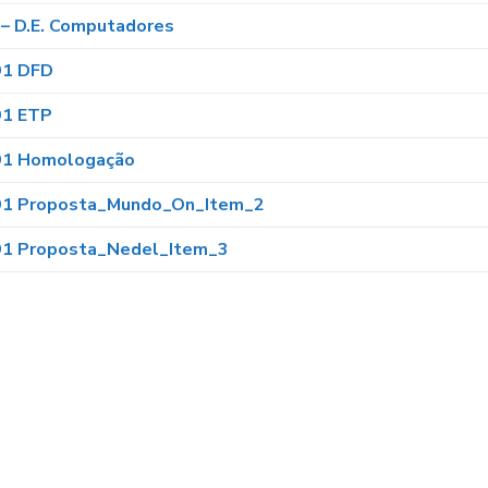
 – D.E. Computadores
91 DFD
91 ETP
91 Homologação
91 Proposta_Mundo_On_Item_2
91 Proposta_Nedel_Item_3