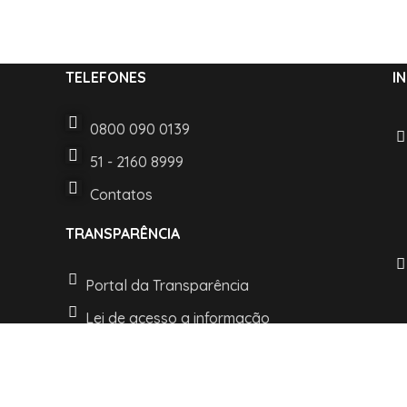
TELEFONES
I
0800 090 0139
51 - 2160 8999
Contatos
TRANSPARÊNCIA
Portal da Transparência
Lei de acesso a informação
LGPD e Politica de Privacidade
t © 2022 Desenvolvido pelo Departamento de TI. Todos os direitos re