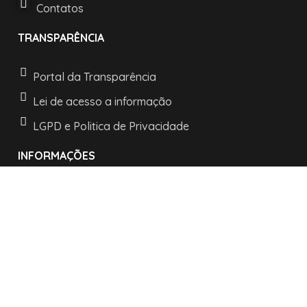
Contatos
TRANSPARÊNCIA
Portal da Transparência
Lei de acesso a informação
LGPD e Politica de Privacidade
INFORMAÇÕES
Horários de atendimento:
De segunda a sexta:
das 08h às 11h30
e as 13h30 às 17h
R. Nossa Senhora dos Navegantes, 442 -
Centro -