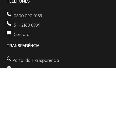
TELEFONES
0800 090 0139
51 - 2160 8999
Contatos
TRANSPARÊNCIA
Portal da Transparência
Lei de acesso a informação
LGPD e Politica de Privacidade
INFORMAÇÕES
Horários de atendimento:
De segunda a sexta: