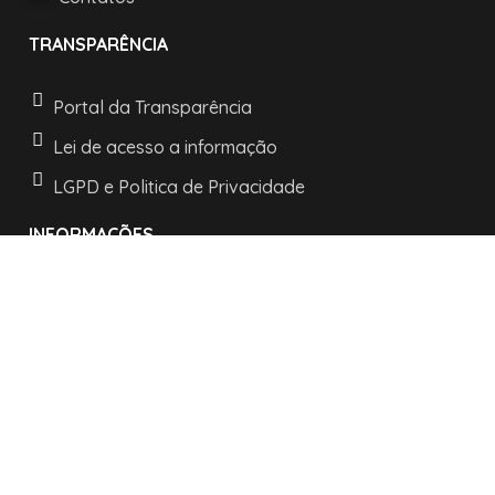
TRANSPARÊNCIA
Portal da Transparência
Lei de acesso a informação
LGPD e Politica de Privacidade
INFORMAÇÕES
Horários de atendimento:
De segunda a sexta:
das 08h às 11h30
e as 13h30 às 17h
R. Nossa Senhora dos Navegantes, 442 -
Centro -