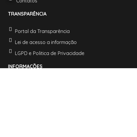
Contatos
TRANSPARÊNCIA
Portal da Transparência
Lei de acesso a informação
LGPD e Politica de Privacidade
INFORMAÇÕES
Horários de atendimento:
De segunda a sexta:
das 08h às 11h30
e as 13h30 às 17h
R. Nossa Senhora dos Navegantes, 442 -
Centro -