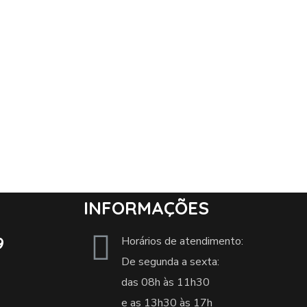
INFORMAÇÕES
9
Horários de atendimento:
De segunda a sexta:
das 08h às 11h30
e as 13h30 às 17h