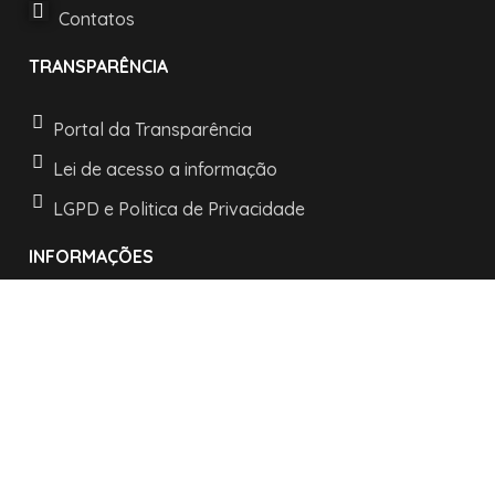
Contatos
TRANSPARÊNCIA
Portal da Transparência
Lei de acesso a informação
LGPD e Politica de Privacidade
INFORMAÇÕES
Horários de atendimento:
De segunda a sexta:
das 08h às 11h30
e as 13h30 às 17h
R. Nossa Senhora dos Navegantes, 442 -
Centro -