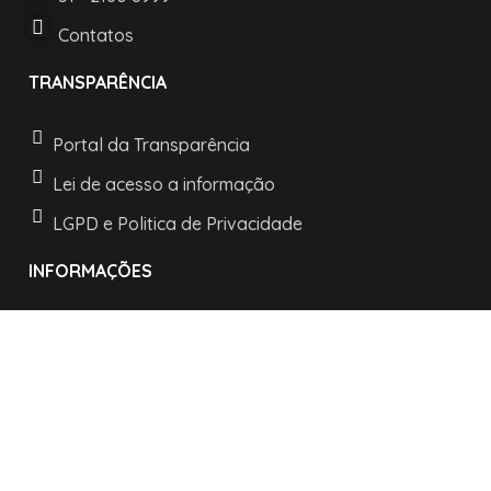
Contatos
TRANSPARÊNCIA
Portal da Transparência
Lei de acesso a informação
LGPD e Politica de Privacidade
INFORMAÇÕES
Horários de atendimento:
De segunda a sexta:
das 08h às 11h30
e as 13h30 às 17h