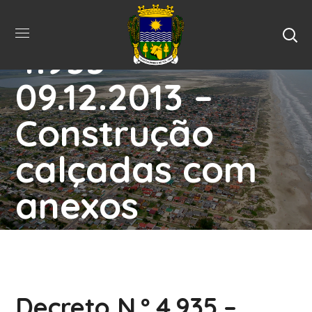
Decreto N.º
4.935 –
09.12.2013 –
Construção
calçadas com
anexos
Home
Sem Categoria
Decreto N.º 4.935 –
09.12.2013 – Construção Calçadas Com Anexos
Decreto N.º 4.935 –